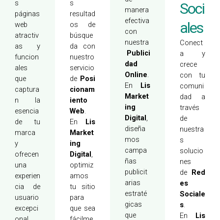
s
s
Soci
manera
páginas
resultad
efectiva
ales
web
os de
con
atractiv
búsque
nuestra
Conect
as y
da con
Publici
a y
funcion
nuestro
dad
crece
ales
servicio
Online
.
con tu
que
de
Posi
En
Lis
comuni
captura
cionam
Market
dad a
n la
iento
ing
través
esencia
Web
.
Digital
,
de
de tu
En
Lis
diseña
nuestra
marca
Market
mos
s
y
ing
campa
solucio
ofrecen
Digital
,
ñas
nes
una
optimiz
publicit
de
Red
experien
amos
arias
es
cia de
tu sitio
estraté
Sociale
usuario
para
gicas
s
.
excepci
que sea
que
En
Lis
onal.
fácilme