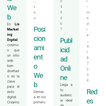
We
b
En
Lis
Posi
Market
ing
cion
Publ
Digital
,
creemo
ami
icid
s que
ent
un sitio
ad
web
o
bien
Onli
diseñad
We
ne
o es la
clave
b
Llega a
para el
Red
tu
éxito
Destac
audienc
digital.
a en los
es
ia ideal
Creamo
primero
de