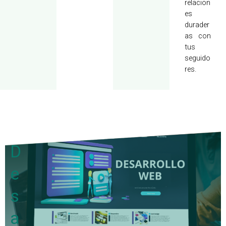
relacion
es
durader
as con
tus
seguido
res.
D
e
s
a