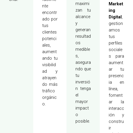
maximi
Market
nte
zan tu
ing
encontr
alcance
Digital
,
ado por
y
gestion
tus
generan
amos
clientes
resultad
tus
potenci
os
perfiles
ales,
medible
sociale
aument
s,
s para
ando tu
asegura
aument
visibilid
ndo que
ar tu
ad y
tu
presenc
atrayen
inversió
ia en
do más
n tenga
línea,
tráfico
el
foment
orgánic
mayor
ar la
o.
impact
interacc
o
ión y
posible.
constru
ir